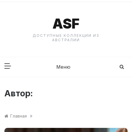
Перейти
к
содержанию
ASF
ДОСТУПНЫЕ КОЛЛЕКЦИИ ИЗ
АВСТРАЛИИ
Меню
Автор:
»
Главная